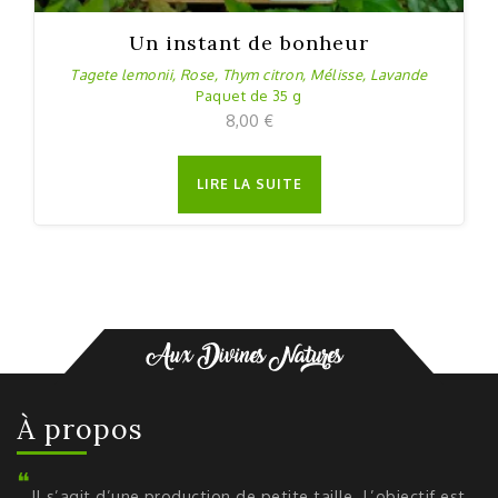
Un instant de bonheur
Tagete lemonii, Rose, Thym citron, Mélisse, Lavande
Paquet de 35 g
8,00
€
LIRE LA SUITE
À propos
Il s’agit d’une production de petite taille. L’objectif est