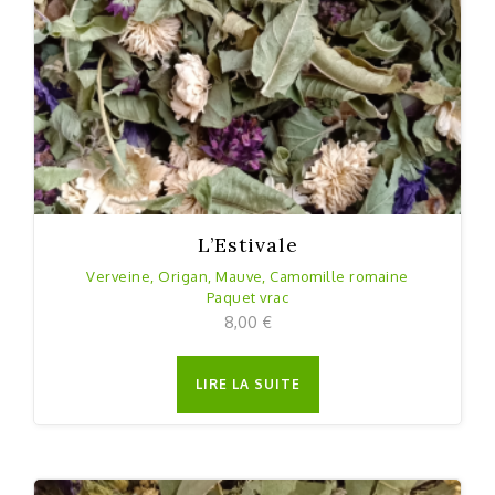
L’Estivale
Verveine, Origan, Mauve, Camomille romaine
Paquet vrac
8,00
€
LIRE LA SUITE