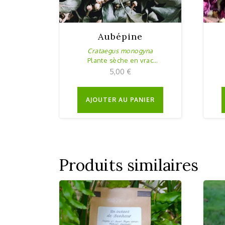
Aubépine
Crataegus monogyna
Plante sèche en vrac
20g
5,00
€
AJOUTER AU PANIER
Produits similaires