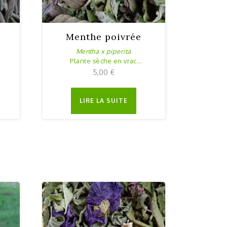
Menthe poivrée
Mentha x piperita
Plante sèche en vrac
25g
5,00
€
LIRE LA SUITE