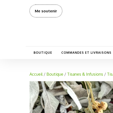
Aller
au
Faire
Me soutenir
contenu
un
don
BOUTIQUE
COMMANDES ET LIVRAISONS
Accueil
/
Boutique
/
Tisanes & Infusions
/
Tis