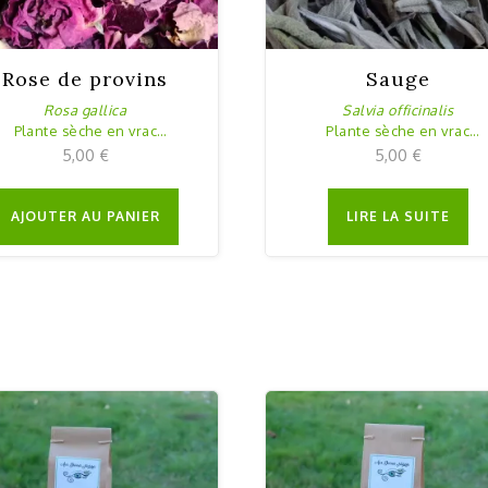
Rose de provins
Sauge
Rosa gallica
Salvia officinalis
Plante sèche en vrac
Plante sèche en vrac
20g
25g
5,00
€
5,00
€
AJOUTER AU PANIER
LIRE LA SUITE