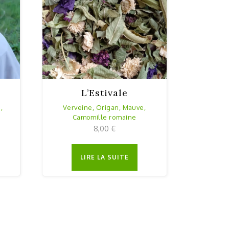
L’Estivale
,
Verveine, Origan, Mauve,
Camomille romaine
Paquet vrac
8,00
€
LIRE LA SUITE