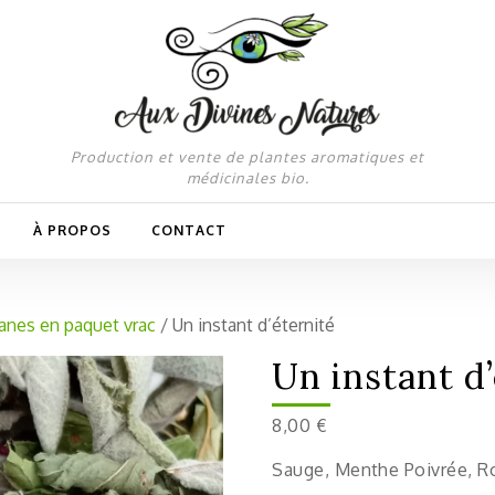
Production et vente de plantes aromatiques et
médicinales bio.
À PROPOS
CONTACT
anes en paquet vrac
/ Un instant d’éternité
Un instant d
8,00
€
Sauge, Menthe Poivrée, R