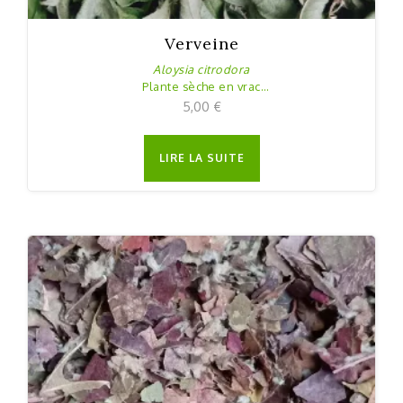
Verveine
Aloysia citrodora
Plante sèche en vrac
20 g
5,00
€
LIRE LA SUITE