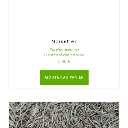
Noisetier
Corylus avellana
Plantes sèche en vrac
20g
5,00
€
AJOUTER AU PANIER