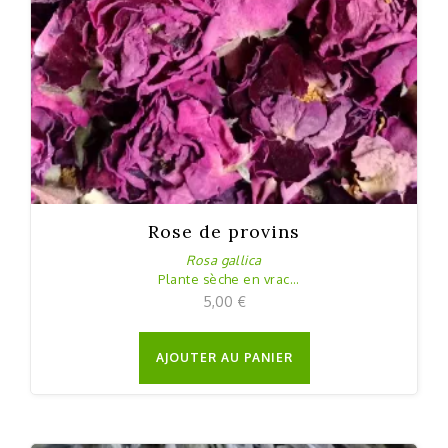
Rose de provins
Rosa gallica
Plante sèche en vrac
20g
5,00
€
AJOUTER AU PANIER