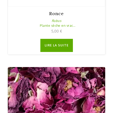
Ronce
Rubus
Plante sèche en vrac
20 g
5,00
€
LIRE LA SUITE