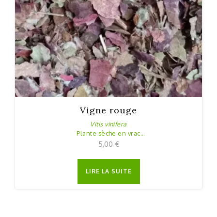
Vigne rouge
Vitis vinifera
Plante sèche en vrac
25 g
5,00
€
LIRE LA SUITE