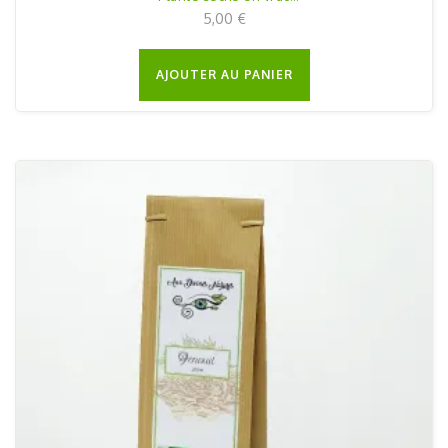
30g
5,00
€
AJOUTER AU PANIER