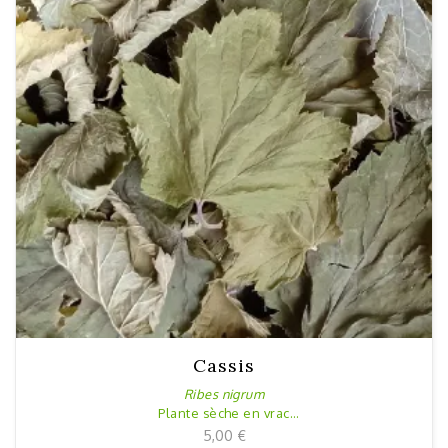
Cassis
Ribes nigrum
Plante sèche en vrac
20g
5,00
€