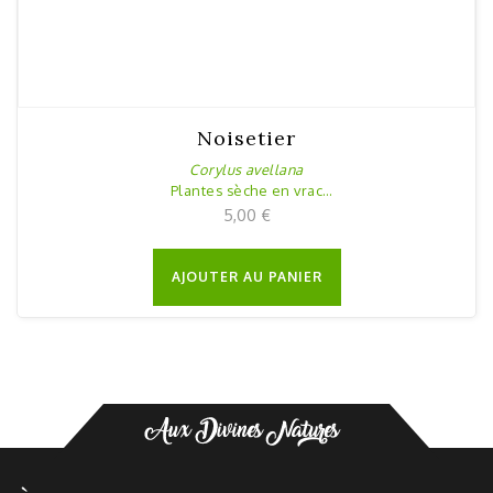
Noisetier
Corylus avellana
Plantes sèche en vrac
20g
5,00
€
AJOUTER AU PANIER